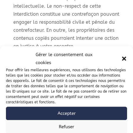
intellectuelle. Le non-respect de cette
interdiction constitue une contrefaçon pouvant
engager la responsabilité civile et pénale du
contrefacteur. En outre, les propriétaires des
contenus copiés pourraient intenter une action
en justice à votre encontre.
Gérer le consentement aux
www.maison-amado.org
est identiquement
cookies
propriétaire des « droits des producteurs de
Pour offrir les meilleures expériences, nous utilisons des technologies
bases de données » visés au Livre III, Titre IV,
telles que les cookies pour stocker et/ou accéder aux informations
des appareils. Le fait de consentir à ces technologies nous permettra
du Code de la Propriété Intellectuelle (loi n°
de traiter des données telles que le comportement de navigation ou
98-536 du 1er juillet 1998) relative aux
les ID uniques sur ce site. Le fait de ne pas consentir ou de retirer son
consentement peut avoir un effet négatif sur certaines
droits d’auteur et aux bases de données.
caractéristiques et fonctions.
Par ailleurs, la mise en forme de ce site a
Accepter
nécessité le recours à des sources externes
Refuser
dont nous avons acquis les droits ou dont les