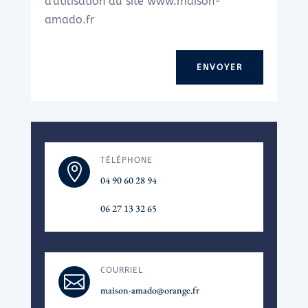
d'utilisation du site www.maison-
amado.fr
ENVOYER
TÉLÉPHONE

04 90 60 28 94
06 27 13 32 65
COURRIEL

maison-amado@orange.fr