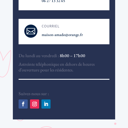
06 27 13 32 65
COURRIEL

maison-amado@orange.fr
Du lundi au vendredi :
8h00 – 17h00
Astreinte téléphonique en dehors de heures
d’ouverture pour les résidentes.
Suivez-nous sur :