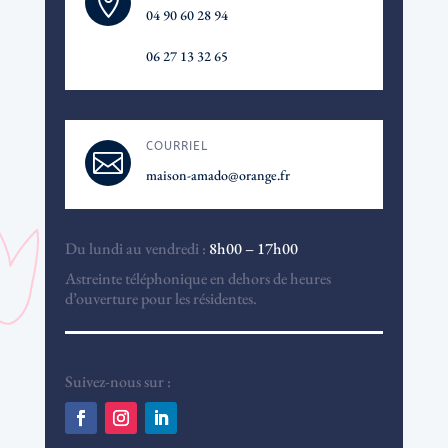

04 90 60 28 94
06 27 13 32 65
COURRIEL

maison-amado@orange.fr
Du lundi au vendredi :
8h00 – 17h00
Astreinte téléphonique en dehors de heures
d’ouverture pour les résidentes.
Suivez-nous sur :