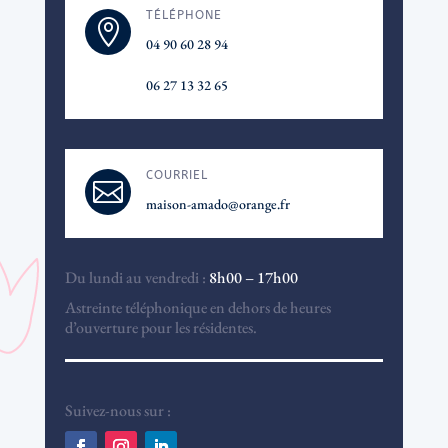
TÉLÉPHONE

04 90 60 28 94
06 27 13 32 65
COURRIEL

maison-amado@orange.fr
Du lundi au vendredi :
8h00 – 17h00
Astreinte téléphonique en dehors de heures
d’ouverture pour les résidentes.
Suivez-nous sur :